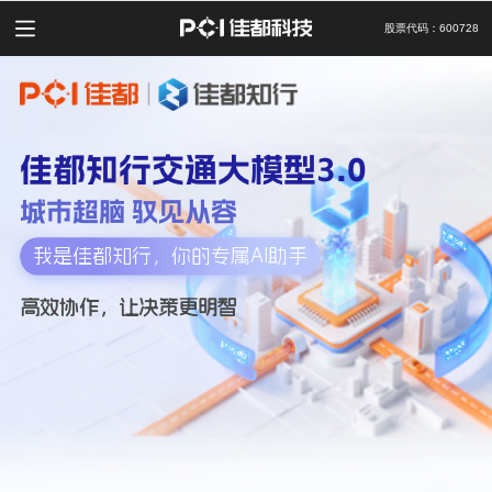
股票代码：600728
佳都知行交通大模型3.0
城市超脑 驭见从容
持续进化，让出行更美好
定向调优，让模型更懂行
我是佳都知行，你的专属AI助手
即问即答，让人才更专精
高效协作，让决策更明智
延伸智慧，让思考更深入
持续进化，让出行更美好
定向调优，让模型更懂行