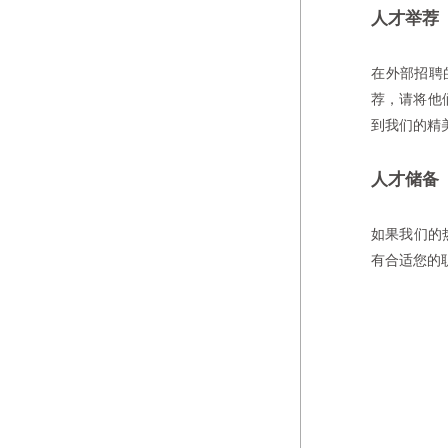
人才举荐
在外部招聘
荐，请将他
到我们的精
人才储备
如果我们的
有合适您的职