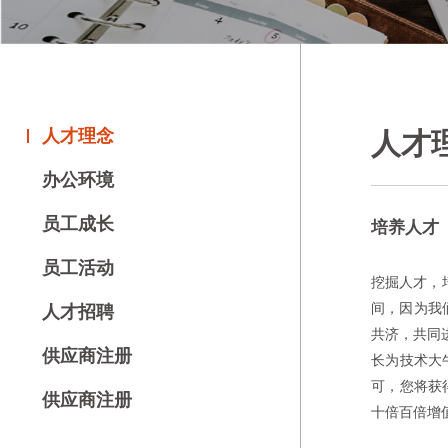
人才理念
人才
办公环境
员工成长
培养人才
员工活动
挖掘人才，培
间，因为我
人才招聘
共济，共同
供应商注册
长为技术大
可，您将获
供应商注册
十倍百倍增