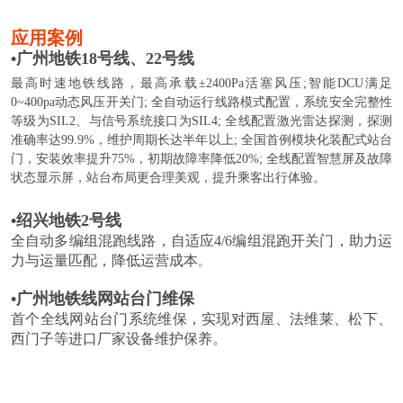
应用案例
•
广州地铁
18号线、22号线
最高时速地铁线路，最高承载±2400Pa活塞风压;智能DCU满足
0~400pa动态风压开关门; 全自动运行线路模式配置，系统安全完整性
等级为SIL2、与信号系统接口为SIL4; 全线配置激光雷达探测，探测
准确率达99.9%，维护周期长达半年以上; 全国首例模块化装配式站台
门，安装效率提升75%，初期故障率降低20%; 全线配置智慧屏及故障
状态显示屏，站台布局更合理美观，提升乘客出行体验。
•
绍兴地铁
2号线
全自动多编组混跑线路，自适应4/6编组混跑开关门，助力运
力与运量匹配，降低运营成本
。
•
广州地铁线网站台门维保
首个全线网站台门系统维保，实现对西屋、法维莱、松下、
西门子等进口厂家设备维护保养。